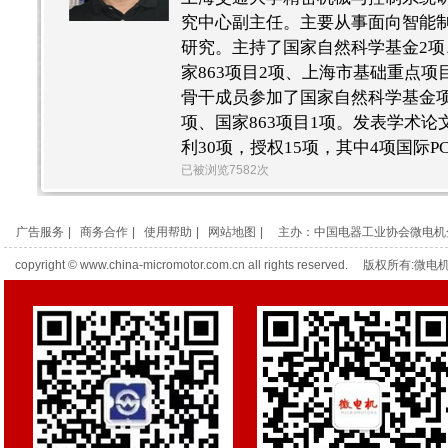
究中心副主任。主要从事面向智能
研究。主持了国家自然科学基金2项、
家863项目2项、上海市基础重点项
骨干成员参加了国家自然科学基金项目
项、国家863项目1项。发表学术论文
利30项，授权15项，其中4项国际P
已被浏览7582次
广告服务
|
商务合作
|
使用帮助
|
网站地图
|
主办：中国电器工业协会微电机
copyright © www.china-micromotor.com.cn all rights reserved. 版权所有:微